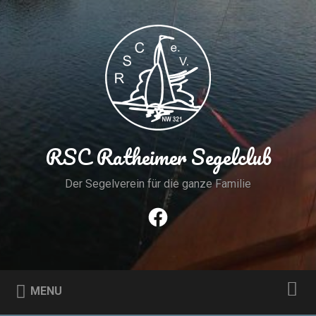
Skip
to
Search
content
RSC Ratheimer Segelclub
Der Segelverein für die ganze Familie
Facebook
MENU