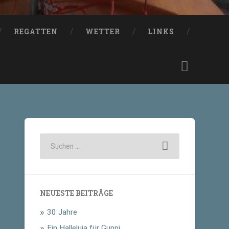
REGATTEN
WETTER
LINKS
NEUESTE BEITRÄGE
30 Jahre
Ein Halleluja für Guppi