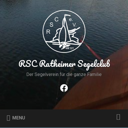
Skip
to
Search
content
RSC Ratheimer Segelclub
Der Segelverein für die ganze Familie
Facebook
MENU