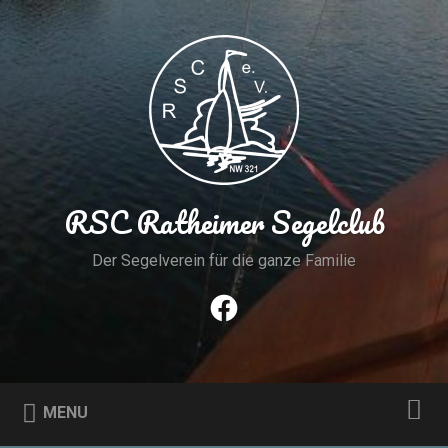
Skip
to
Search
content
RSC Ratheimer Segelclub
Der Segelverein für die ganze Familie
Facebook
MENU