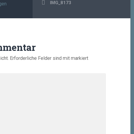
Beitragsnavigation
IMG_8173
gen
mmentar
icht.
Erforderliche Felder sind mit
markiert