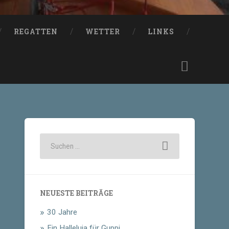
REGATTEN
WETTER
LINKS
NEUESTE BEITRÄGE
30 Jahre
Ein Halleluja für Guppi