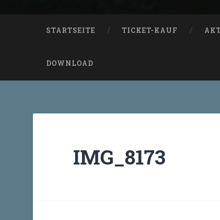
STARTSEITE
TICKET-KAUF
AK
DOWNLOAD
IMG_8173