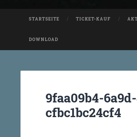
STARTSEITE
TICKET-KAUF
AK
DOWNLOAD
9faa09b4-6a9d-
cfbc1bc24cf4