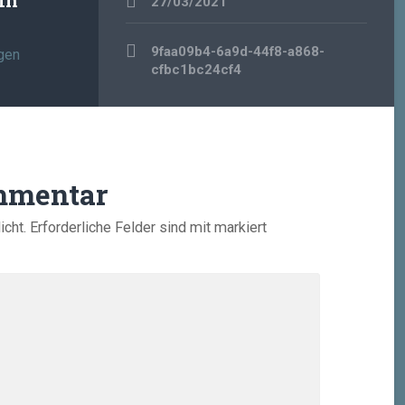
27/03/2021
Beitragsnavigation
9faa09b4-6a9d-44f8-a868-
gen
cfbc1bc24cf4
mmentar
icht.
Erforderliche Felder sind mit
markiert